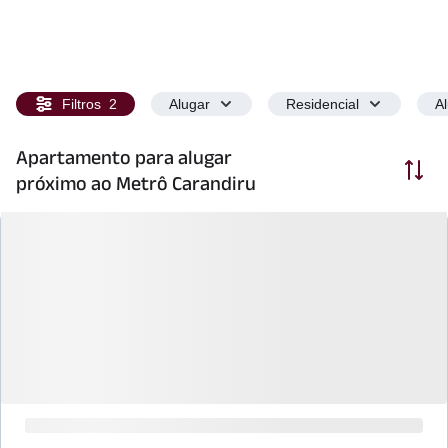
Filtros
2
Alugar
Residencial
A
Apartamento para alugar
Ordenar
próximo ao Metrô Carandiru