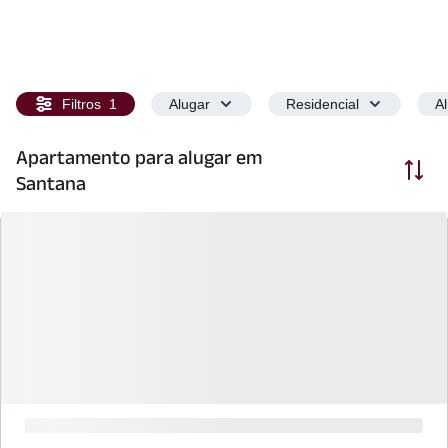
Filtros
1
Alugar
Residencial
A
Apartamento para alugar em
Ordenar
Santana