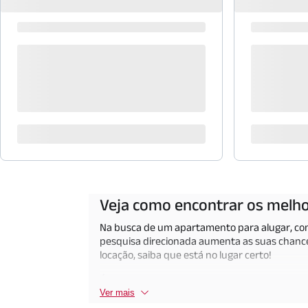
Veja como encontrar os melho
Na busca de um apartamento para alugar, con
pesquisa direcionada aumenta as suas chance
locação, saiba que está no lugar certo!
É muito simples encontrar os melhores apartam
Paulo, tornando ainda mais fácil achar o imóv
Ver mais