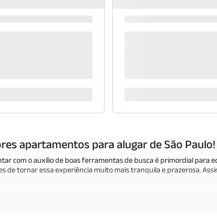
res apartamentos para alugar de São Paulo!
tar com o auxílio de boas ferramentas de busca é primordial para 
s de tornar essa experiência muito mais tranquila e prazerosa. As
entos para alugar aqui, na Lello Imóveis. São diversas opções de v
el perfeito para você morar ou montar o seu negócio.