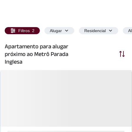
Filtros
2
Alugar
Residencial
A
Apartamento para alugar
Ordenar
próximo ao Metrô Parada
Inglesa