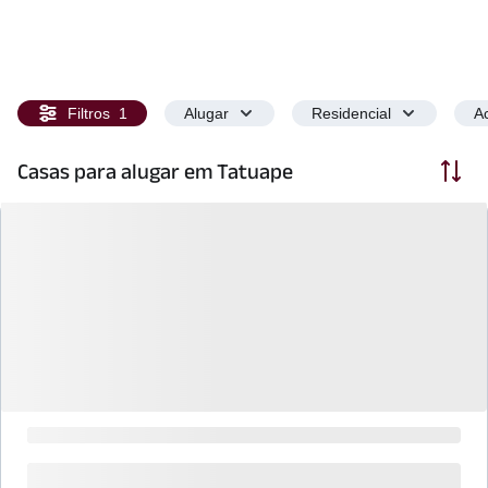
Filtros
1
Alugar
Residencial
Ac
Ordenar
Casas para alugar em Tatuape