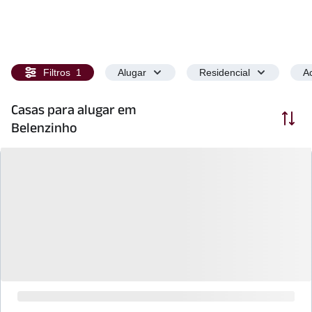
Filtros
1
Alugar
Residencial
Ac
Casas para alugar em
Ordenar
Belenzinho