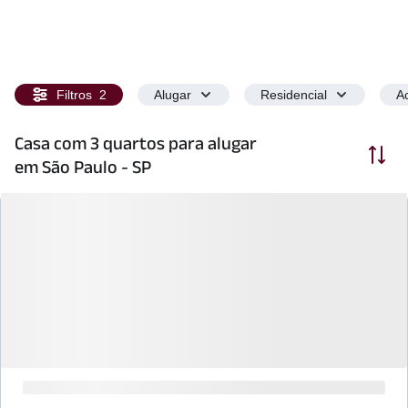
Filtros
2
Alugar
Residencial
Ac
Casa com 3 quartos para alugar
Ordenar
em São Paulo - SP