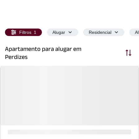
Filtros
1
Alugar
Residencial
A
Apartamento para alugar em
Ordenar
Perdizes