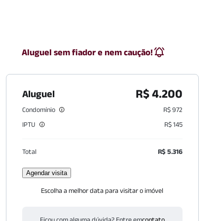
Aluguel sem fiador e nem caução!
R$ 4.200
Aluguel
Condomínio
R$ 972
IPTU
R$ 145
Total
R$ 5.316
Agendar visita
Escolha a melhor data para visitar o imóvel
Ficou com alguma dúvida? Entre em
contato