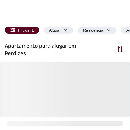
Filtros
1
Alugar
Residencial
A
Apartamento para alugar em
Ordenar
Perdizes