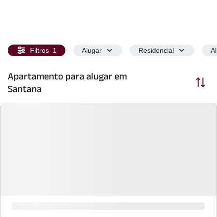
Filtros
1
Alugar
Residencial
A
Apartamento para alugar em
Ordenar
Santana