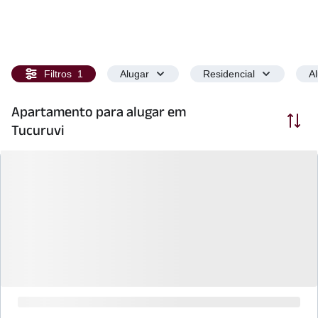
Filtros
1
Alugar
Residencial
A
Apartamento para alugar em
Ordenar
Tucuruvi