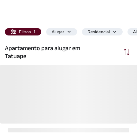
Filtros
1
Alugar
Residencial
A
Apartamento para alugar em
Ordenar
Tatuape