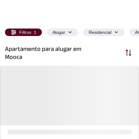
Filtros
1
Alugar
Residencial
A
Apartamento para alugar em
Ordenar
Mooca