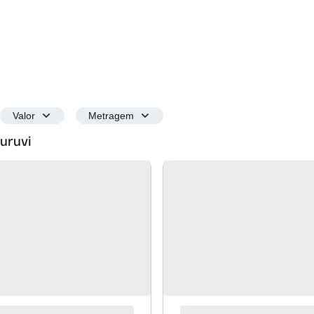
Valor
Metragem
curuvi