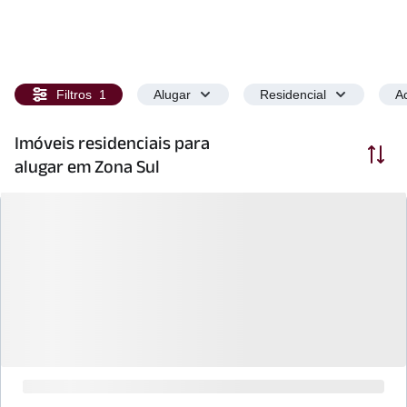
Filtros
1
Alugar
Residencial
Ac
Imóveis residenciais para
Ordenar
alugar em Zona Sul