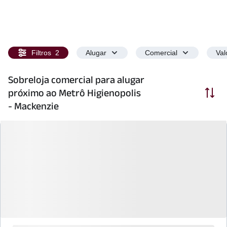
Filtros
2
Alugar
Comercial
Val
Sobreloja comercial para alugar
Ordenar
próximo ao Metrô Higienopolis
- Mackenzie