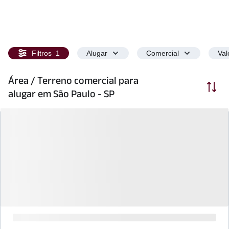
Filtros
1
Alugar
Comercial
Val
Área / Terreno comercial para
Ordenar
alugar em São Paulo - SP