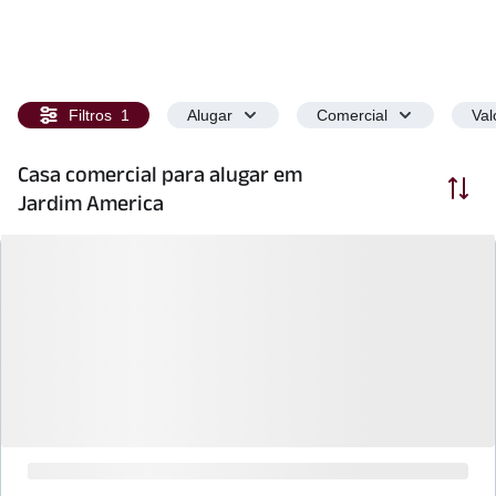
Filtros
1
Alugar
Comercial
Val
Casa comercial para alugar em
Ordenar
Jardim America