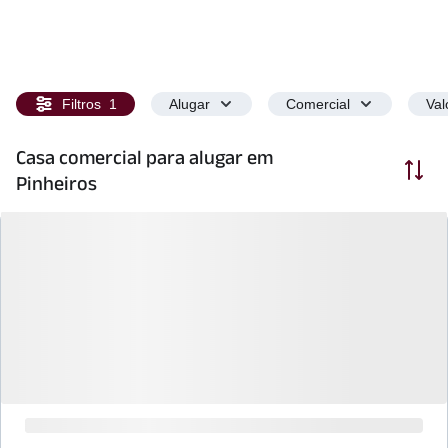
Filtros
1
Alugar
Comercial
Val
Casa comercial para alugar em
Ordenar
Pinheiros