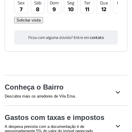
Sex
Sáb
Dom
Seg
Ter
Qua
Qui
7
8
9
10
11
12
13
Solicitar visita
Ficou com alguma dúvida? Entre em
contato
Conheça o Bairro
Descubra mais os arredores de Vila Ema.
Saúde
Gastos com taxas e impostos
Clínica Dom Bosco
(
634
m)
Amor Saúde Sapopemba
(
1823
m)
A despesa prevista com a documentação é de
Hospital Estadual Vila Alpina
(
1971
m)
aproximadamente 5% do valor do imóvel negociado,