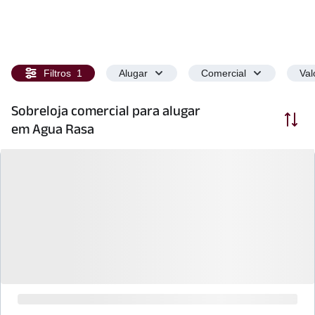
Filtros
1
Alugar
Comercial
Val
Sobreloja comercial para alugar
Ordenar
em Agua Rasa