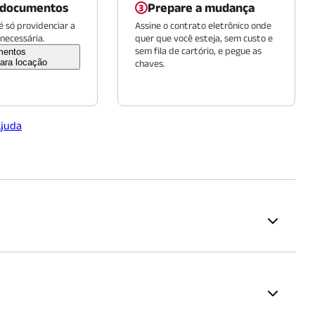
 documentos
Prepare a mudança
 só providenciar a
Assine o contrato eletrônico onde
necessária.
quer que você esteja, sem custo e
sem fila de cartório, e pegue as
mentos
ara locação
chaves.
Ajuda
Restaurantes
(
426
m)
Santo Mar Restaurante —
esidente
(
1002
m)
Unidade Santana
(
856
m)
tareira
(
1627
m)
Burger King
(
1020
m)
 proposta.