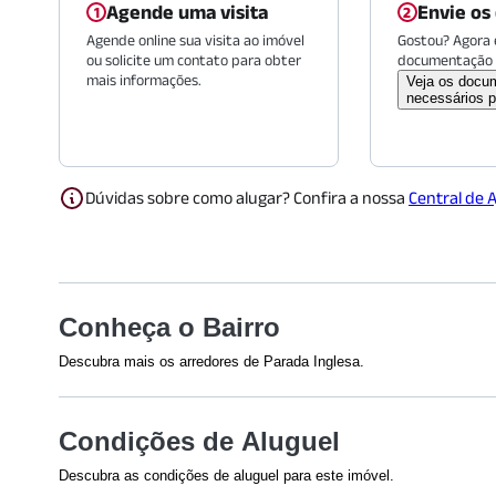
Agende uma visita
Envie os
Agende online sua visita ao imóvel
Gostou? Agora é
ou solicite um contato para obter
documentação 
mais informações.
Veja os docu
necessários p
Dúvidas sobre como alugar? Confira a nossa
Central de 
Conheça o Bairro
Descubra mais os arredores de Parada Inglesa.
Shoppings
Saúde
Condições de Aluguel
Shopping Metrô Tucuruvi
(
547
m)
dr.consulta
Estação de metrô Tucuruvi
Hospital Pr
Descubra as condições de aluguel para este imóvel.
(
611
m)
Hospital Can
Efetuamos a avaliação do crédito de todos os envolvidos na