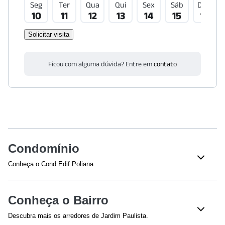
Seg
Ter
Qua
Qui
Sex
Sáb
Dom
10
11
12
13
14
15
16
Solicitar visita
Ficou com alguma dúvida? Entre em
contato
Condomínio
Conheça o Cond Edif Poliana
Veja o que tem nesse condomínio:
Total de Andares - 14
Bloco(s)
Conheça o Bairro
Descubra mais os arredores de Jardim Paulista.