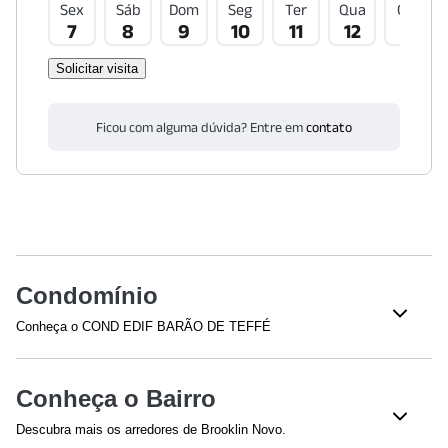
Sex
Sáb
Dom
Seg
Ter
Qua
Qui
7
8
9
10
11
12
13
Solicitar visita
Ficou com alguma dúvida? Entre em
contato
Condomínio
Conheça o COND EDIF BARÃO DE TEFFÉ
Veja o que tem nesse condomínio:
Total de Andares - 17
Bloco(s)
Conheça o Bairro
Elevador(es) - 2
Salão
Descubra mais os arredores de Brooklin Novo.
Acesso 24 Horas
Sistema de Incêndio