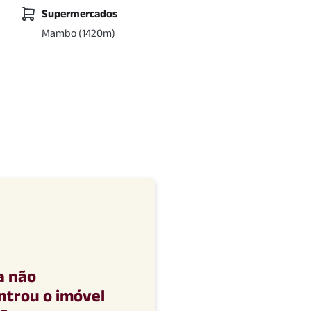
Supermercados
Mambo
(
1420
m)
a não
ntrou o imóvel