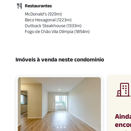
Restaurantes
McDonald's
(
929
m)
Beco Hexagonal
(
1223
m)
Outback Steakhouse
(
1333
m)
Fogo de Chão Vila Olímpia
(
1854
m)
Imóveis à venda neste condomínio
Aind
enco