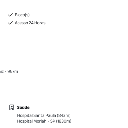
Bloco(s)
Acesso 24 Horas
iz
-
957
m
Saúde
Hospital Santa Paula
(
843
m)
Hospital Moriah - SP
(
1830
m)