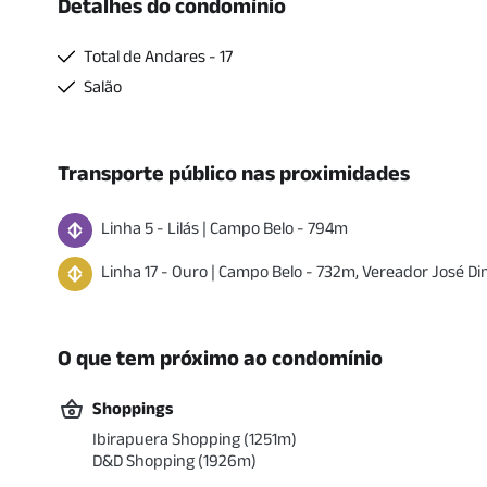
Detalhes do condomínio
Total de Andares - 17
Salão
Transporte público nas proximidades
Linha
5
-
Lilás
|
Campo Belo
-
794
m
Linha
17
-
Ouro
|
Campo Belo
-
732
m
,
Vereador José Din
O que tem próximo ao condomínio
Shoppings
Ibirapuera Shopping
(
1251
m)
D&D Shopping
(
1926
m)