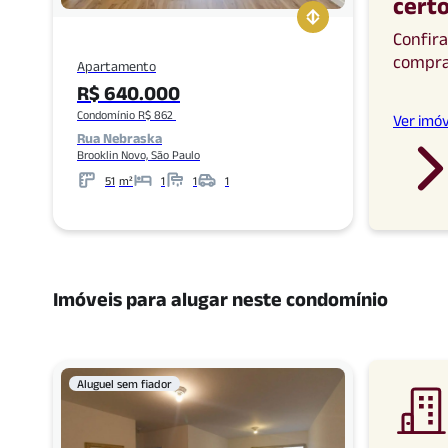
cert
Confir
compr
Apartamento
R$ 640.000
Condomínio R$ 862
Ver imóv
Rua Nebraska
Brooklin Novo, São Paulo
51
m²
1
1
1
Metros
Banheiros
Garagens
Imóveis para alugar neste condomínio
Aluguel sem fiador