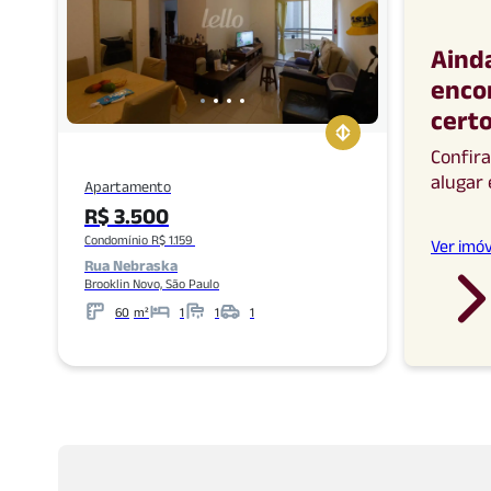
Aind
enco
cert
Confir
alugar
Apartamento
R$ 3.500
Condomínio R$ 1.159
Ver imóv
Rua Nebraska
Brooklin Novo, São Paulo
60
m²
1
1
1
Metros
Banheiros
Garagens