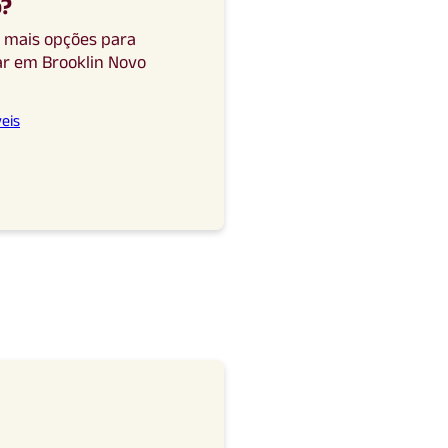
o
?
a mais opções para
ar
em
Brooklin Novo
eis