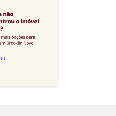
a não
ntrou o imóvel
o
?
a mais opções para
em
Brooklin Novo
eis