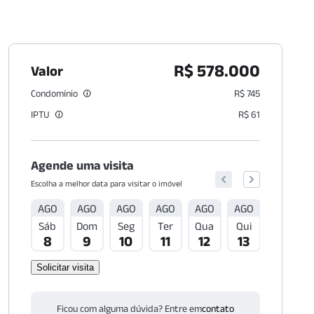
R$ 578.000
Valor
Condomínio
R$ 745
IPTU
R$ 61
Agende uma visita
Escolha a melhor data para visitar o imóvel
AGO
AGO
AGO
AGO
AGO
AGO
AGO
Sáb
Dom
Seg
Ter
Qua
Qui
Sex
8
9
10
11
12
13
14
Solicitar visita
Ficou com alguma dúvida? Entre em
contato