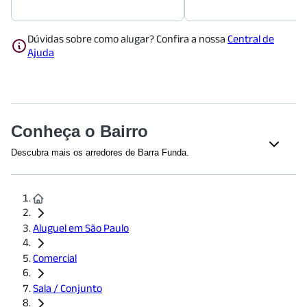
Dúvidas sobre como alugar? Confira a nossa
Central de
Ajuda
Conheça o Bairro
Descubra mais os arredores de Barra Funda.
Shoppings
Shopping Pátio Higienópolis
(
1348
m)
Galeria do Rock
(
1940
m)
Aluguel em São Paulo
Cultural
Comercial
Museu da Língua Portuguesa
(
1786
m)
Pinacoteca de São Paulo
(
1922
m)
Sala / Conjunto
Educação