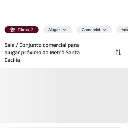
Filtros
2
Alugar
Comercial
Val
Sala / Conjunto comercial para
Ordenar
alugar próximo ao Metrô Santa
Cecilia