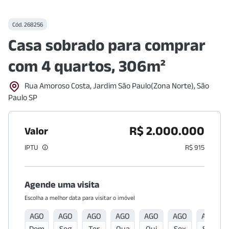
Cód.
268256
Casa sobrado para comprar
com 4 quartos, 306m²
Rua Amoroso Costa, Jardim São Paulo(Zona Norte), São
Paulo SP
R$ 2.000.000
Valor
IPTU
R$ 915
Agende uma visita
Escolha a melhor data para visitar o imóvel
AGO
AGO
AGO
AGO
AGO
AGO
AGO
Dom
Seg
Ter
Qua
Qui
Sex
Sáb