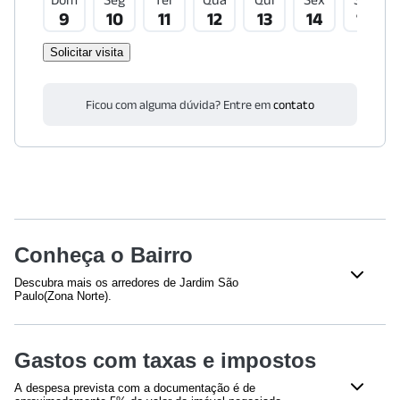
9
10
11
12
13
14
15
Solicitar visita
Ficou com alguma dúvida? Entre em
contato
Conheça o Bairro
Descubra mais os arredores de Jardim São
Paulo(Zona Norte).
Saúde
Gastos com taxas e impostos
Hospital HSANP
(
936
m)
Hospital São Camilo SP - Internação | Unidade Santana
A despesa prevista com a documentação é de
(
1417
m)