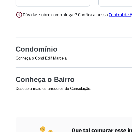
Dúvidas sobre como alugar? Confira a nossa
Central de 
Condomínio
Conheça o Cond Edif Marcela
Veja o que tem nesse condomínio:
Acesso 24 Horas
Conheça o Bairro
Descubra mais os arredores de Consolação.
Shoppings
Restaurant
Shopping Frei Caneca
(
703
m)
Méqui 1000
Shopping Pátio Higienópolis
(
1077
m)
Galeria do Rock
(
1245
m)
Que tal comprar esse i