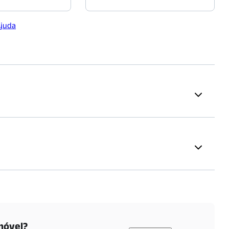
Ajuda
es
Padarias
(
1585
m)
Padaria Bella Paulista
(
1378
m)
móvel?
Conheça o condomínio