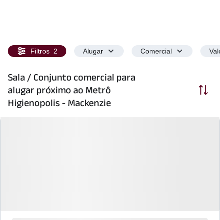
Filtros
2
Alugar
Comercial
Val
Sala / Conjunto comercial para
Ordenar
alugar próximo ao Metrô
Higienopolis - Mackenzie