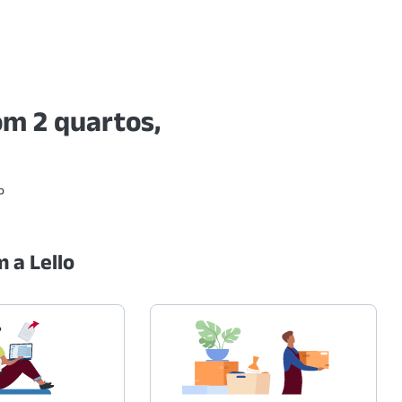
m 2 quartos,
P
 a Lello