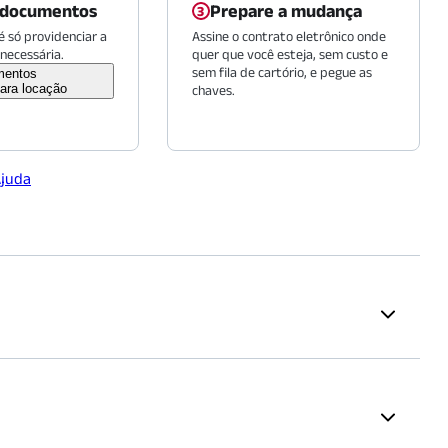
 documentos
Prepare a mudança
 só providenciar a
Assine o contrato eletrônico onde
necessária.
quer que você esteja, sem custo e
sem fila de cartório, e pegue as
mentos
ara locação
chaves.
Ajuda