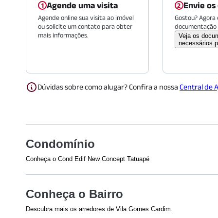
Agende uma visita
Envie os
Agende online sua visita ao imóvel
Gostou? Agora é
ou solicite um contato para obter
documentação 
mais informações.
Veja os docu
necessários p
Dúvidas sobre como alugar? Confira a nossa
Central de 
Condomínio
Conheça o Cond Edif New Concept Tatuapé
Veja o que tem nesse condomínio:
Churrasqueira
Playground
Conheça o Bairro
Piscina
Acesso 24 Horas
Descubra mais os arredores de Vila Gomes Cardim.