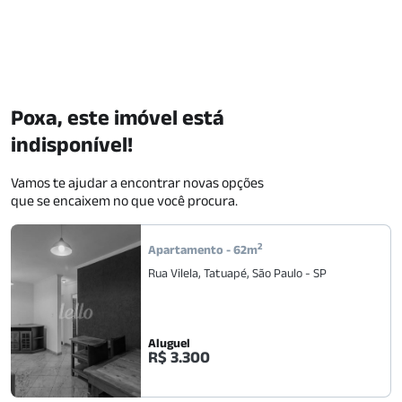
Poxa, este imóvel está
indisponível!
Vamos te ajudar a encontrar novas opções
que se encaixem no que você procura.
2
Apartamento
-
62
m
Rua Vilela
,
Tatuapé
,
São Paulo
-
SP
Aluguel
R$ 3.300