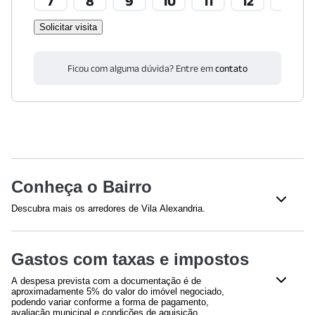
7
8
9
10
11
12
13
Solicitar visita
Ficou com alguma dúvida? Entre em
contato
Conheça o Bairro
Descubra mais os arredores de Vila Alexandria.
Supermercados
Gastos com taxas e impostos
Pão de Açúcar
(
573
m)
Pão de Açúcar
(
573
m)
A despesa prevista com a documentação é de
Pão de Açúcar
(
573
m)
aproximadamente 5% do valor do imóvel negociado,
Extra Mercado
(
1745
m)
podendo variar conforme a forma de pagamento,
avaliação municipal e condições de aquisição.