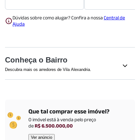
Dúvidas sobre como alugar? Confira a nossa
Central de
Ajuda
Conheça o Bairro
Descubra mais os arredores de Vila Alexandria.
Supermercados
Pão de Açúcar
(
573
m)
Pão de Açúcar
(
573
m)
Pão de Açúcar
(
573
m)
Extra Mercado
(
1745
m)
Que tal comprar esse imóvel?
O imóvel está
à venda
pelo preço
Restaurantes
de
R$ 6.500.000,00
McDonald's
(
412
m)
Ver anúncio
McDonald's
(
412
m)