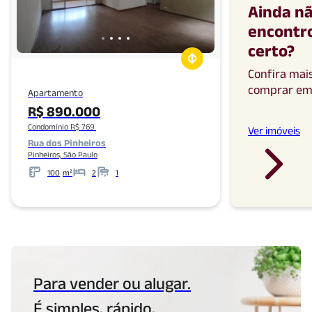
Ainda n
encontro
certo
?
Confira mai
comprar
e
Apartamento
R$ 890.000
Condomínio R$ 769
Ver imóveis
Rua dos Pinheiros
Pinheiros, São Paulo
100
m²
2
1
Metros
Banheiros
Para vender ou alugar.
É simples, rápido,