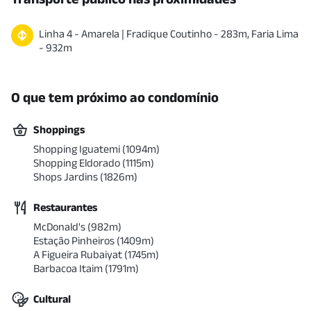
Linha
4
-
Amarela
|
Fradique Coutinho
-
283
m
,
Faria Lima
-
932
m
O que tem próximo ao condomínio
Shoppings
Shopping Iguatemi
(
1094
m)
Shopping Eldorado
(
1115
m)
Shops Jardins
(
1826
m)
Restaurantes
McDonald's
(
982
m)
Estação Pinheiros
(
1409
m)
A Figueira Rubaiyat
(
1745
m)
Barbacoa Itaim
(
1791
m)
Cultural