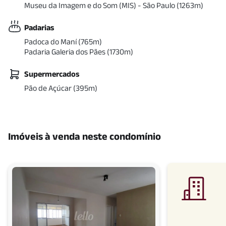
Museu da Imagem e do Som (MIS) - São Paulo
(
1263
m)
Padarias
Padoca do Maní
(
765
m)
Padaria Galeria dos Pães
(
1730
m)
Supermercados
Pão de Açúcar
(
395
m)
Imóveis à venda neste condomínio