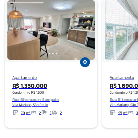
Apartamento
Apartamento
R$ 1.350.000
R$ 1.690.
Condomínio R$ 1.500
Condomínio R$ 1.
Rua Bitencourt Sampaio
Rua Bitencour
Vila Mariana, São Paulo
Vila Mariana, São 
70
m²
2
2
2
95
m²
3
Metros
Banheiros
Garagens
Metros