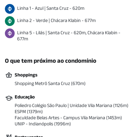
Linha
1
-
Azul
|
Santa Cruz
-
620
m
Linha
2
-
Verde
|
Chácara Klabin
-
677
m
Linha
5
-
Lilás
|
Santa Cruz
-
620
m
,
Chácara Klabin
-
677
m
O que tem próximo ao condomínio
Shoppings
Shopping Metrô Santa Cruz
(
670
m)
Educação
Poliedro Colégio São Paulo | Unidade Vila Mariana
(
1126
m)
ESPM
(
1379
m)
Faculdade Belas Artes - Campus Vila Mariana
(
1453
m)
UNIP - Indianópolis
(
1996
m)