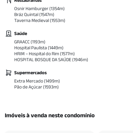
Restaurantes
Osnir Hamburger
(
1354
m)
Bráz Quintal
(
1547
m)
Taverna Medieval
(
1553
m)
Saúde
GRAACC
(
1193
m)
Hospital Paulista
(
1449
m)
HRIM – Hospital do Rim
(
1577
m)
HOSPITAL BOSQUE DA SAÚDE
(
1946
m)
Supermercados
Extra Mercado
(
1499
m)
Pão de Açúcar
(
1593
m)
Imóveis à venda neste condomínio