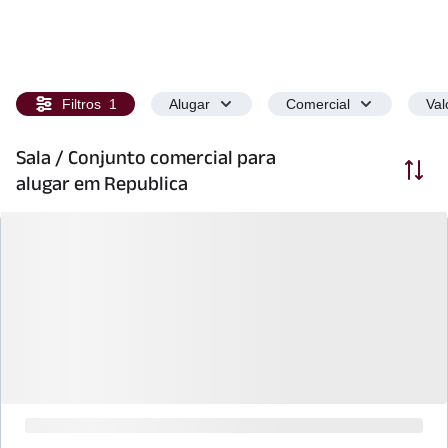
Filtros
1
Alugar
Comercial
Val
Sala / Conjunto comercial para
Ordenar
alugar em Republica