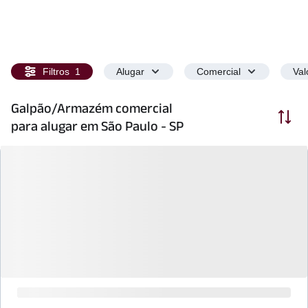
Filtros
1
Alugar
Comercial
Val
Galpão/Armazém comercial
Ordenar
para alugar em São Paulo - SP