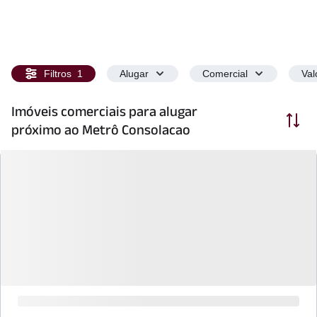
Filtros
1
Alugar
Comercial
Val
Imóveis comerciais para alugar
Ordenar
próximo ao Metrô Consolacao