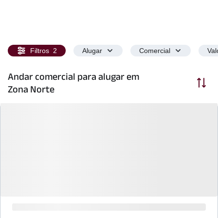
Filtros
2
Alugar
Comercial
Val
Andar comercial para alugar em
Ordenar
Zona Norte