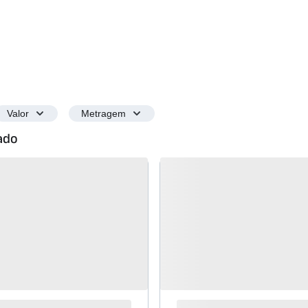
Valor
Metragem
hado