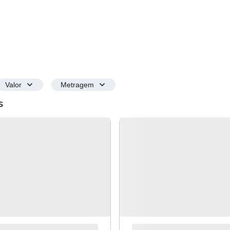
Valor
Metragem
s