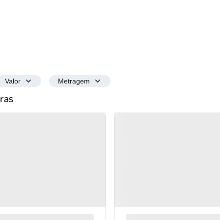
Valor
Metragem
iras