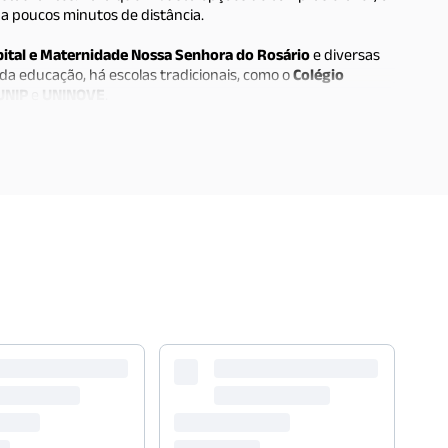
a poucos minutos de distância.
ital e Maternidade Nossa Senhora do Rosário
e diversas
da educação, há escolas tradicionais, como o
Colégio
UNIP
e
UNINOVE
.
ria possui fácil acesso à
Marginal Tietê
, além de estar
rnão Dias
. O transporte público é bem servido, com diversas
erentes regiões da cidade.