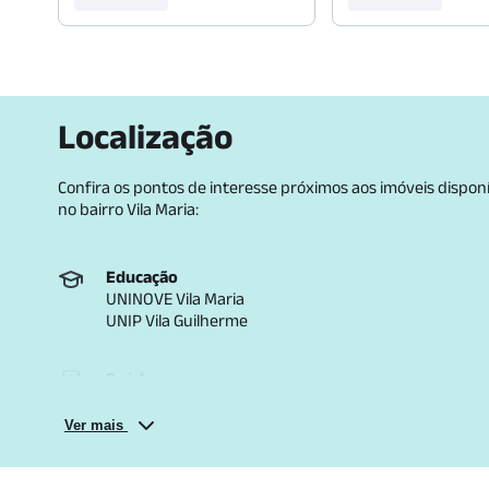
Localização
Confira os pontos de interesse próximos aos imóveis dispon
no bairro
Vila Maria
:
Educação
UNINOVE Vila Maria
UNIP Vila Guilherme
Saúde
Hospital e Maternidade Nossa Senhora do Rosário
Lavoisier Vila Maria
Ver mais
Lazer e cultura