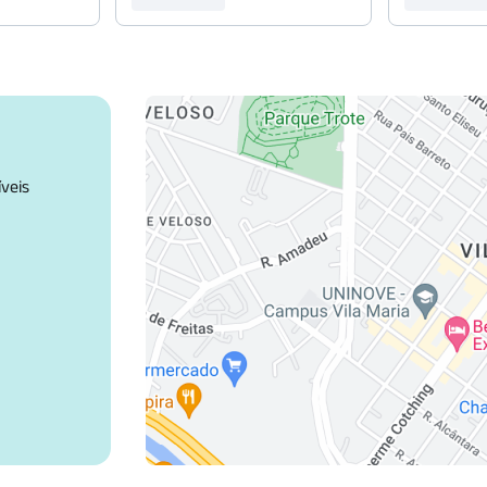
íveis