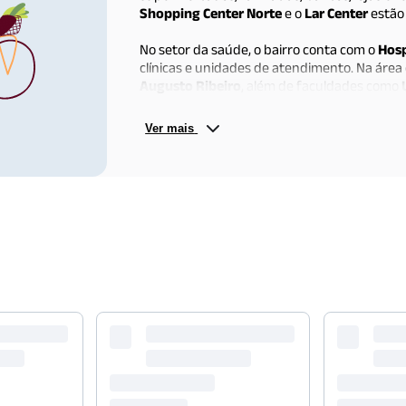
Shopping Center Norte
e o
Lar Center
estão 
No setor da saúde, o bairro conta com o
Hosp
clínicas e unidades de atendimento. Na área 
Augusto Ribeiro
, além de faculdades como
Apesar de não ter estação de metrô, a Vila Ma
Ver mais
próxima das rodovias
Presidente Dutra
e
Fe
linhas de ônibus que conectam o bairro a dif