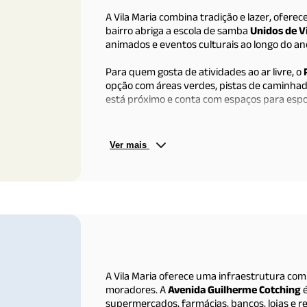
A Vila Maria combina tradição e lazer, ofere
bairro abriga a escola de samba
Unidos de V
animados e eventos culturais ao longo do an
Para quem gosta de atividades ao ar livre, o
opção com áreas verdes, pistas de caminhada
está próximo e conta com espaços para esport
A gastronomia local é variada, com restaura
Nadir Dias de Figueiredo
, ideais para curti
Ver mais
atividades esportivas, o
Sesc Santana
, na re
A Vila Maria oferece uma infraestrutura com
moradores. A
Avenida Guilherme Cotching
é
supermercados, farmácias, bancos, lojas e r