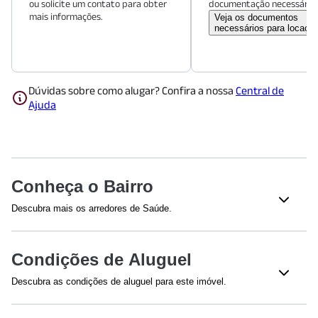
ou solicite um contato para obter
documentação necessária.
mais informações.
Veja os documentos
necessários para locaçã
Dúvidas sobre como alugar? Confira a nossa
Central de
Ajuda
Conheça o Bairro
Descubra mais os arredores de Saúde.
Shoppings
Condições de Aluguel
Plaza Sul Shopping
(
890
m)
Shopping Metrô Santa Cruz
(
1630
m)
Descubra as condições de aluguel para este imóvel.
Efetuamos a avaliação do crédito de todos os envolvidos na
Restaurantes
proposta. A renda mínima é calculada em 2,5 vezes o valor do