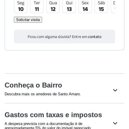
Seg
Ter
Qua
Qui
Sex
Sáb
Dom
10
11
12
13
14
15
16
Solicitar visita
Ficou com alguma dúvida? Entre em
contato
Conheça o Bairro
Descubra mais os arredores de Santo Amaro.
Shoppings
Gastos com taxas e impostos
Morumbi Shopping
(
1438
m)
Shopping Parque da Cidade
(
1611
m)
A despesa prevista com a documentação é de
Shopping Market Place
(
1659
m)
aproximadamente 5% do valor do imóvel negociado,