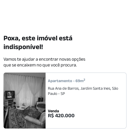
Poxa, este imóvel está
indisponível!
Vamos te ajudar a encontrar novas opções
que se encaixem no que você procura.
2
Apartamento
-
69
m
Rua Ana de Barros
,
Jardim Santa Ines
,
São
Paulo
-
SP
Venda
R$ 420.000