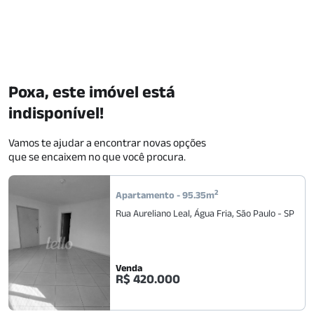
Poxa, este imóvel está
indisponível!
Vamos te ajudar a encontrar novas opções
que se encaixem no que você procura.
2
Apartamento
-
95.35
m
Rua Aureliano Leal
,
Água Fria
,
São Paulo
-
SP
Venda
R$ 420.000